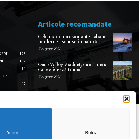
Articole recomandate
Cele mai impresionante cabane
moderne ascunse în natură
323
7 august 2026
OARE
126
ONIU
102
Ouse Valley Viaduct, construcția
64
care sfidează timpul
SIGN
56
7 august 2026
43
Accept
Refuz