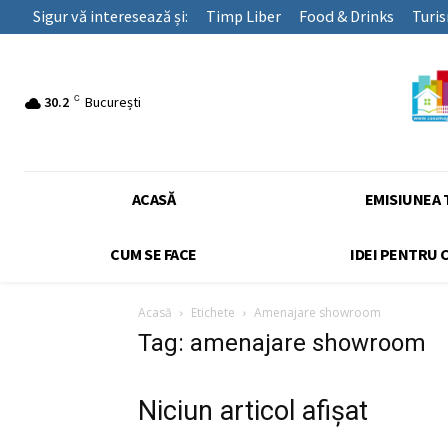
Sigur vă interesează și:
Timp Liber
Food & Drinks
Turi
C
30.2
București
ACASĂ
EMISIUNEA 
CUM SE FACE
IDEI PENTRU 
Acasă
Etichete
Amenajare showroom
Tag: amenajare showroom
Niciun articol afișat