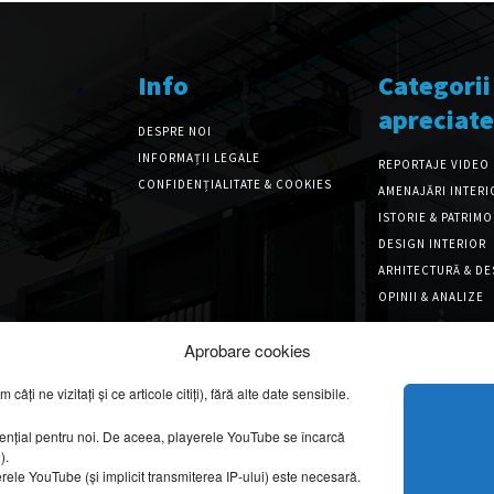
Info
Categorii
apreciate
DESPRE NOI
INFORMAȚII LEGALE
REPORTAJE VIDEO
CONFIDENȚIALITATE & COOKIES
AMENAJĂRI INTERI
ISTORIE & PATRIM
DESIGN INTERIOR
ARHITECTURĂ & DE
OPINII & ANALIZE
Aprobare cookies
ți ne vizitați și ce articole citiți), fără alte date sensibile.
sențial pentru noi. De aceea, playerele YouTube se încarcă
g).
erele YouTube (și implicit transmiterea IP-ului) este necesară.