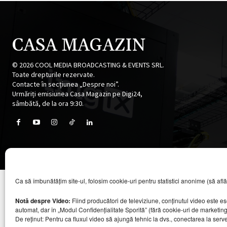
CASA MAGAZIN
©
2026
COOL MEDIA BROADCASTING & EVENTS SRL.
Toate drepturile rezervate.
Contacte în secțiunea „Despre noi”.
Urmăriți emisiunea Casa Magazin pe Digi24,
sâmbătă, de la ora 9:30.
Ca să îmbunătățim site-ul, folosim cookie-uri pentru statistici anonime (să aflăm câ
Notă despre Video:
Fiind producători de televiziune, conținutul video este e
automat, dar în „Modul Confidențialitate Sporită” (fără cookie-uri de marketin
De reținut: Pentru ca fluxul video să ajungă tehnic la dvs., conectarea la serv