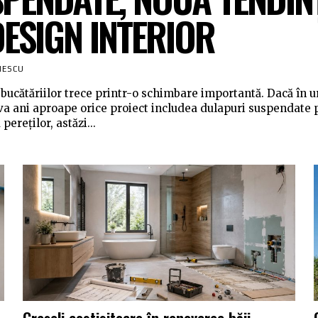
DESIGN INTERIOR
NESCU
bucătăriilor trece printr-o schimbare importantă. Dacă în 
va ani aproape orice proiect includea dulapuri suspendate 
ereților, astăzi...