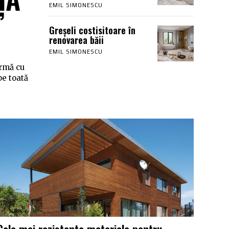
EMIL SIMONESCU
Greșeli costisitoare în
renovarea băii
EMIL SIMONESCU
urmă cu
pe toată