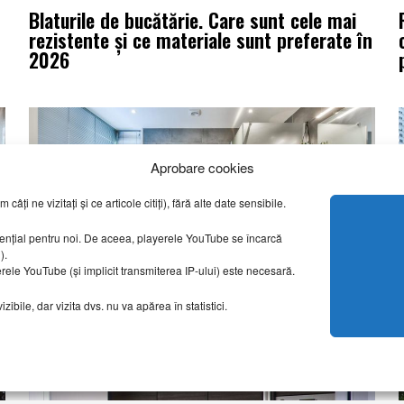
Blaturile de bucătărie. Care sunt cele mai
rezistente și ce materiale sunt preferate în
2026
Aprobare cookies
ți ne vizitați și ce articole citiți), fără alte date sensibile.
sențial pentru noi. De aceea, playerele YouTube se încarcă
g).
erele YouTube (și implicit transmiterea IP-ului) este necesară.
Duș walk-in sau cadă? Ce aleg românii în
ibile, dar vizita dvs. nu va apărea în statistici.
2026