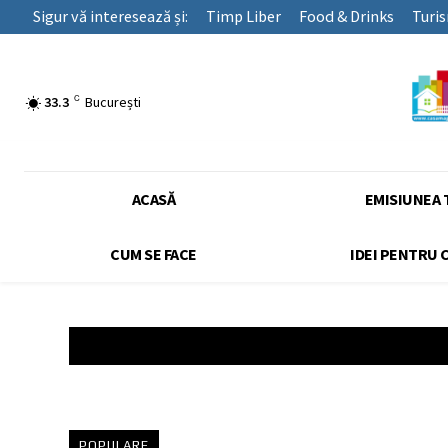
Sigur vă interesează și:
Timp Liber
Food & Drinks
Turi
C
33.3
București
ACASĂ
EMISIUNEA 
CUM SE FACE
IDEI PENTRU 
POPULARE