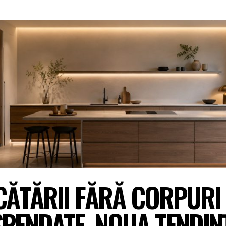
ĂTĂRII FĂRĂ CORPURI
PENDATE, NOUA TENDIN