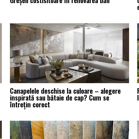
Greșeli costisitoare în renovarea băii
Canapelele deschise la culoare – alegere
inspirată sau bătaie de cap? Cum se
întrețin corect