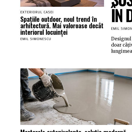
ÎN 
EXTERIORUL CASEI
Spațiile outdoor, noul trend în
arhitectură. Mai valoroase decât
EMIL SIMO
interiorul locuinței
Designul 
EMIL SIMONESCU
doar câți
lungimea p