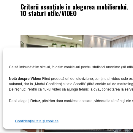
Criterii esențiale în alegerea mobilierului.
10 sfaturi utile/VIDEO
Ca să îmbunătățim site-ul, folosim cookie-uri pentru statistici anonime (să aflăm câ
Notă despre Video:
Fiind producători de televiziune, conținutul video este e
automat, dar în „Modul Confidențialitate Sporită” (fără cookie-uri de marketin
De reținut: Pentru ca fluxul video să ajungă tehnic la dvs., conectarea la serv
Idei inteligente de depozitare pentru
Dacă alegeți
Refuz
, păstrăm doar cookies necesare, videourile rămân și ele viz
apartamente mici
Confidențialitate și cookies