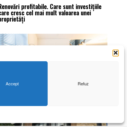
Renovări profitabile. Care sunt investițiile
care cresc cel mai mult valoarea unei
proprietăți
Accept
Refuz
Cum alegi iluminatul corect pentru fiecare
cameră