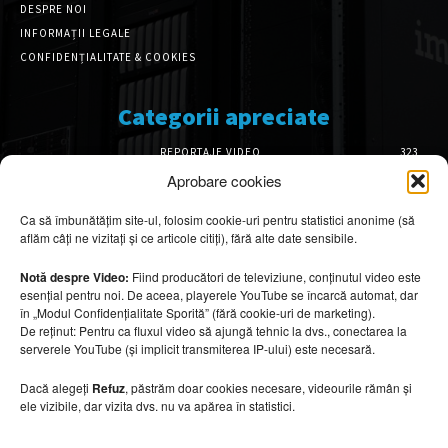
DESPRE NOI
INFORMAȚII LEGALE
CONFIDENȚIALITATE & COOKIES
Categorii apreciate
REPORTAJE VIDEO
323
AMENAJĂRI INTERIOARE
126
Aprobare cookies
ISTORIE & PATRIMONIU
101
Ca să îmbunătățim site-ul, folosim cookie-uri pentru statistici anonime (să
DESIGN INTERIOR
64
aflăm câți ne vizitați și ce articole citiți), fără alte date sensibile.
ARHITECTURĂ & DESIGN
55
OPINII & ANALIZE
43
Notă despre Video:
Fiind producători de televiziune, conținutul video este
esențial pentru noi. De aceea, playerele YouTube se încarcă automat, dar
Articole recomandate
în „Modul Confidențialitate Sporită” (fără cookie-uri de marketing).
De reținut: Pentru ca fluxul video să ajungă tehnic la dvs., conectarea la
serverele YouTube (și implicit transmiterea IP-ului) este necesară.
Secretele construirii bungalourilor
suspendate deasupra apei
Dacă alegeți
Refuz
, păstrăm doar cookies necesare, videourile rămân și
6 august 2026
ele vizibile, dar vizita dvs. nu va apărea în statistici.