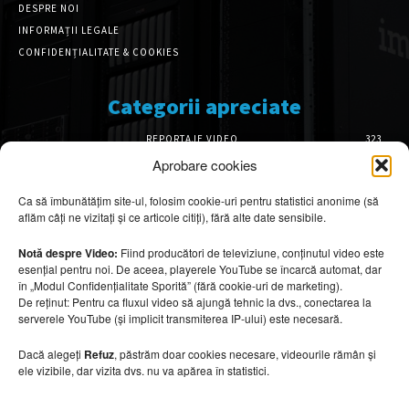
DESPRE NOI
INFORMAȚII LEGALE
CONFIDENȚIALITATE & COOKIES
Categorii apreciate
REPORTAJE VIDEO
323
AMENAJĂRI INTERIOARE
126
Aprobare cookies
ISTORIE & PATRIMONIU
102
Ca să îmbunătățim site-ul, folosim cookie-uri pentru statistici anonime (să
DESIGN INTERIOR
64
aflăm câți ne vizitați și ce articole citiți), fără alte date sensibile.
ARHITECTURĂ & DESIGN
56
OPINII & ANALIZE
43
Notă despre Video:
Fiind producători de televiziune, conținutul video este
esențial pentru noi. De aceea, playerele YouTube se încarcă automat, dar
Articole recomandate
în „Modul Confidențialitate Sporită” (fără cookie-uri de marketing).
De reținut: Pentru ca fluxul video să ajungă tehnic la dvs., conectarea la
serverele YouTube (și implicit transmiterea IP-ului) este necesară.
Cele mai impresionante cabane moderne
ascunse în natură
Dacă alegeți
Refuz
, păstrăm doar cookies necesare, videourile rămân și
7 august 2026
ele vizibile, dar vizita dvs. nu va apărea în statistici.