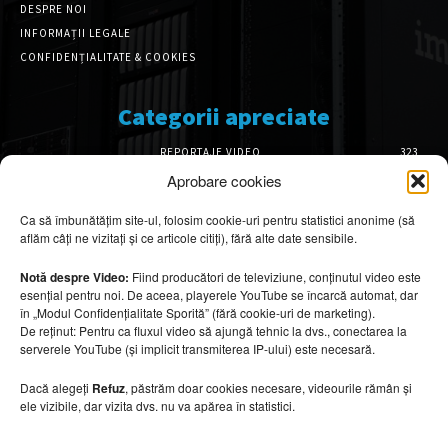
DESPRE NOI
INFORMAȚII LEGALE
CONFIDENȚIALITATE & COOKIES
Categorii apreciate
REPORTAJE VIDEO
323
AMENAJĂRI INTERIOARE
126
Aprobare cookies
ISTORIE & PATRIMONIU
101
Ca să îmbunătățim site-ul, folosim cookie-uri pentru statistici anonime (să
DESIGN INTERIOR
64
aflăm câți ne vizitați și ce articole citiți), fără alte date sensibile.
ARHITECTURĂ & DESIGN
55
OPINII & ANALIZE
43
Notă despre Video:
Fiind producători de televiziune, conținutul video este
esențial pentru noi. De aceea, playerele YouTube se încarcă automat, dar
Articole recomandate
în „Modul Confidențialitate Sporită” (fără cookie-uri de marketing).
De reținut: Pentru ca fluxul video să ajungă tehnic la dvs., conectarea la
serverele YouTube (și implicit transmiterea IP-ului) este necesară.
Secretele construirii bungalourilor
suspendate deasupra apei
Dacă alegeți
Refuz
, păstrăm doar cookies necesare, videourile rămân și
6 august 2026
ele vizibile, dar vizita dvs. nu va apărea în statistici.