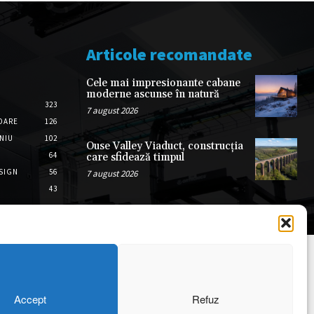
Articole recomandate
Cele mai impresionante cabane
moderne ascunse în natură
323
7 august 2026
OARE
126
ONIU
102
Ouse Valley Viaduct, construcția
64
care sfidează timpul
SIGN
56
7 august 2026
43
Accept
Refuz