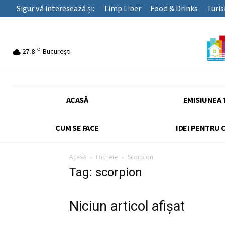
Sigur vă interesează și:
Timp Liber
Food & Drinks
Turi
C
27.8
București
ACASĂ
EMISIUNEA 
CUM SE FACE
IDEI PENTRU 
Acasă
Etichete
Scorpion
Tag: scorpion
Niciun articol afișat