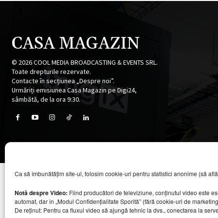
CASA MAGAZIN
©
2026
COOL MEDIA BROADCASTING & EVENTS SRL.
Toate drepturile rezervate.
Contacte în secțiunea „Despre noi”.
Urmăriți emisiunea Casa Magazin pe Digi24,
sâmbătă, de la ora 9:30.
Ca să îmbunătățim site-ul, folosim cookie-uri pentru statistici anonime (să aflăm câ
Notă despre Video:
Fiind producători de televiziune, conținutul video este e
automat, dar în „Modul Confidențialitate Sporită” (fără cookie-uri de marketin
De reținut: Pentru ca fluxul video să ajungă tehnic la dvs., conectarea la serv