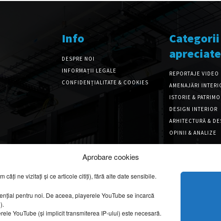
Info
Categorii
apreciate
DESPRE NOI
INFORMAȚII LEGALE
REPORTAJE VIDEO
CONFIDENȚIALITATE & COOKIES
AMENAJĂRI INTERI
ISTORIE & PATRIM
DESIGN INTERIOR
ARHITECTURĂ & DE
OPINII & ANALIZE
Aprobare cookies
ți ne vizitați și ce articole citiți), fără alte date sensibile.
sențial pentru noi. De aceea, playerele YouTube se încarcă
g).
erele YouTube (și implicit transmiterea IP-ului) este necesară.