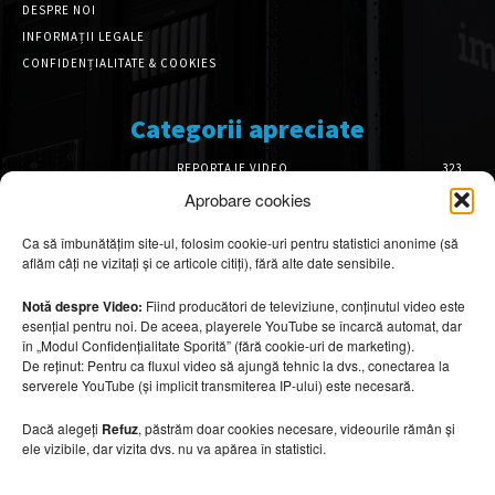
DESPRE NOI
INFORMAȚII LEGALE
CONFIDENȚIALITATE & COOKIES
Categorii apreciate
REPORTAJE VIDEO
323
AMENAJĂRI INTERIOARE
126
Aprobare cookies
ISTORIE & PATRIMONIU
101
Ca să îmbunătățim site-ul, folosim cookie-uri pentru statistici anonime (să
DESIGN INTERIOR
64
aflăm câți ne vizitați și ce articole citiți), fără alte date sensibile.
ARHITECTURĂ & DESIGN
55
OPINII & ANALIZE
43
Notă despre Video:
Fiind producători de televiziune, conținutul video este
esențial pentru noi. De aceea, playerele YouTube se încarcă automat, dar
Articole recomandate
în „Modul Confidențialitate Sporită” (fără cookie-uri de marketing).
De reținut: Pentru ca fluxul video să ajungă tehnic la dvs., conectarea la
serverele YouTube (și implicit transmiterea IP-ului) este necesară.
Secretele construirii bungalourilor
suspendate deasupra apei
Dacă alegeți
Refuz
, păstrăm doar cookies necesare, videourile rămân și
6 august 2026
ele vizibile, dar vizita dvs. nu va apărea în statistici.