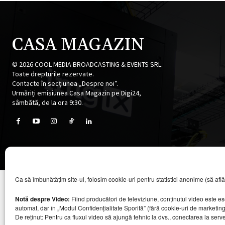
CASA MAGAZIN
©
2026
COOL MEDIA BROADCASTING & EVENTS SRL.
Toate drepturile rezervate.
Contacte în secțiunea „Despre noi”.
Urmăriți emisiunea Casa Magazin pe Digi24,
sâmbătă, de la ora 9:30.
Ca să îmbunătățim site-ul, folosim cookie-uri pentru statistici anonime (să aflăm câ
Notă despre Video:
Fiind producători de televiziune, conținutul video este e
automat, dar în „Modul Confidențialitate Sporită” (fără cookie-uri de marketin
De reținut: Pentru ca fluxul video să ajungă tehnic la dvs., conectarea la serv