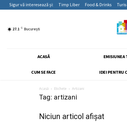
Sigur vă interesează și:
Timp Liber
Food & Drinks
Turi
C
27.1
București
ACASĂ
EMISIUNEA 
CUM SE FACE
IDEI PENTRU 
Acasă
Etichete
Artizani
Tag: artizani
Niciun articol afișat