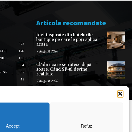
Articole recomandate
Idei inspirate din hotelurile
boutique pe care le poți aplica
acasă
323
7 august 2026
OARE
126
ONIU
101
Clădiri care se rotesc după
64
soare. Când SF-ul devine
SIGN
55
realitate
43
7 august 2026
Accept
Refuz