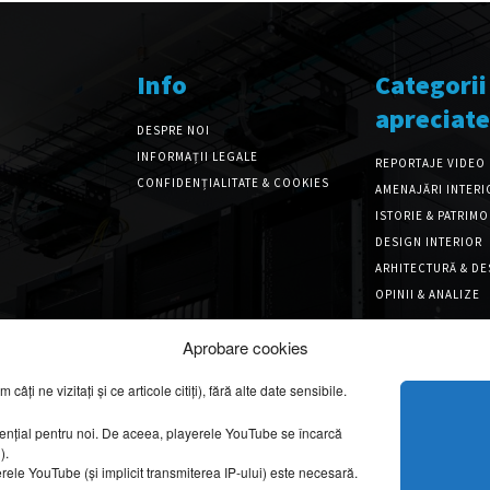
Info
Categorii
apreciate
DESPRE NOI
INFORMAȚII LEGALE
REPORTAJE VIDEO
CONFIDENȚIALITATE & COOKIES
AMENAJĂRI INTERI
ISTORIE & PATRIM
DESIGN INTERIOR
ARHITECTURĂ & DE
OPINII & ANALIZE
Aprobare cookies
ți ne vizitați și ce articole citiți), fără alte date sensibile.
sențial pentru noi. De aceea, playerele YouTube se încarcă
g).
erele YouTube (și implicit transmiterea IP-ului) este necesară.