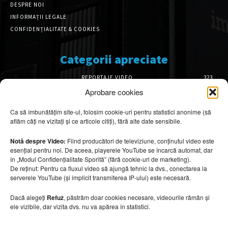
DESPRE NOI
INFORMAȚII LEGALE
CONFIDENȚIALITATE & COOKIES
Categorii apreciate
REPORTAJE VIDEO
323
AMENAJĂRI INTERIOARE
126
Aprobare cookies
ISTORIE & PATRIMONIU
102
Ca să îmbunătățim site-ul, folosim cookie-uri pentru statistici anonime (să
DESIGN INTERIOR
64
aflăm câți ne vizitați și ce articole citiți), fără alte date sensibile.
ARHITECTURĂ & DESIGN
56
OPINII & ANALIZE
43
Notă despre Video:
Fiind producători de televiziune, conținutul video este
esențial pentru noi. De aceea, playerele YouTube se încarcă automat, dar
Articole recomandate
în „Modul Confidențialitate Sporită” (fără cookie-uri de marketing).
De reținut: Pentru ca fluxul video să ajungă tehnic la dvs., conectarea la
serverele YouTube (și implicit transmiterea IP-ului) este necesară.
Cele mai impresionante cabane moderne
ascunse în natură
Dacă alegeți
Refuz
, păstrăm doar cookies necesare, videourile rămân și
7 august 2026
ele vizibile, dar vizita dvs. nu va apărea în statistici.