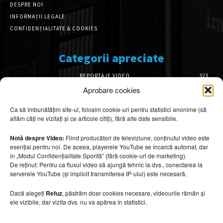
DESPRE NOI
INFORMAȚII LEGALE
CONFIDENȚIALITATE & COOKIES
Categorii apreciate
REPORTAJE VIDEO
323
AMENAJĂRI INTERIOARE
126
Aprobare cookies
ISTORIE & PATRIMONIU
102
Ca să îmbunătățim site-ul, folosim cookie-uri pentru statistici anonime (să
DESIGN INTERIOR
64
aflăm câți ne vizitați și ce articole citiți), fără alte date sensibile.
ARHITECTURĂ & DESIGN
56
OPINII & ANALIZE
43
Notă despre Video:
Fiind producători de televiziune, conținutul video este
esențial pentru noi. De aceea, playerele YouTube se încarcă automat, dar
Articole recomandate
în „Modul Confidențialitate Sporită” (fără cookie-uri de marketing).
De reținut: Pentru ca fluxul video să ajungă tehnic la dvs., conectarea la
serverele YouTube (și implicit transmiterea IP-ului) este necesară.
Cele mai impresionante cabane moderne
ascunse în natură
Dacă alegeți
Refuz
, păstrăm doar cookies necesare, videourile rămân și
7 august 2026
ele vizibile, dar vizita dvs. nu va apărea în statistici.