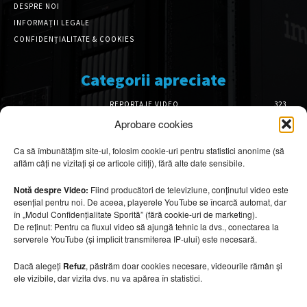
DESPRE NOI
INFORMAȚII LEGALE
CONFIDENȚIALITATE & COOKIES
Categorii apreciate
REPORTAJE VIDEO
323
AMENAJĂRI INTERIOARE
126
Aprobare cookies
ISTORIE & PATRIMONIU
102
Ca să îmbunătățim site-ul, folosim cookie-uri pentru statistici anonime (să
DESIGN INTERIOR
64
aflăm câți ne vizitați și ce articole citiți), fără alte date sensibile.
ARHITECTURĂ & DESIGN
56
OPINII & ANALIZE
43
Notă despre Video:
Fiind producători de televiziune, conținutul video este
esențial pentru noi. De aceea, playerele YouTube se încarcă automat, dar
Articole recomandate
în „Modul Confidențialitate Sporită” (fără cookie-uri de marketing).
De reținut: Pentru ca fluxul video să ajungă tehnic la dvs., conectarea la
serverele YouTube (și implicit transmiterea IP-ului) este necesară.
Cele mai impresionante cabane moderne
ascunse în natură
Dacă alegeți
Refuz
, păstrăm doar cookies necesare, videourile rămân și
7 august 2026
ele vizibile, dar vizita dvs. nu va apărea în statistici.