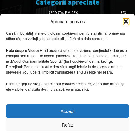
Categorii apreciate
REPORTAJE VIDEO
323
AMENAJĂRI INTERIOARE
126
Aprobare cookies
ISTORIE & PATRIMONIU
102
Ca să îmbunătățim site-ul, folosim cookie-uri pentru statistici anonime (să
DESIGN INTERIOR
64
aflăm câți ne vizitați și ce articole citiți), fără alte date sensibile.
ARHITECTURĂ & DESIGN
56
OPINII & ANALIZE
43
Notă despre Video:
Fiind producători de televiziune, conținutul video este
esențial pentru noi. De aceea, playerele YouTube se încarcă automat, dar
Articole recomandate
în „Modul Confidențialitate Sporită” (fără cookie-uri de marketing).
De reținut: Pentru ca fluxul video să ajungă tehnic la dvs., conectarea la
serverele YouTube (și implicit transmiterea IP-ului) este necesară.
Cele mai impresionante cabane moderne
ascunse în natură
Dacă alegeți
Refuz
, păstrăm doar cookies necesare, videourile rămân și
7 august 2026
ele vizibile, dar vizita dvs. nu va apărea în statistici.
Ouse Valley Viaduct, construcția care
Accept
sfidează timpul
7 august 2026
Refuz