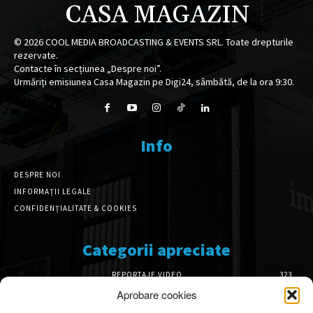
CASA MAGAZIN
©
2026
COOL MEDIA BROADCASTING & EVENTS SRL. Toate drepturile
rezervate.
Contacte în secțiunea „Despre noi”.
Urmăriți emisiunea Casa Magazin pe Digi24, sâmbătă, de la ora 9:30.
Info
DESPRE NOI
INFORMAȚII LEGALE
CONFIDENȚIALITATE & COOKIES
Categorii apreciate
REPORTAJE VIDEO
323
AMENAJĂRI INTERIOARE
126
Aprobare cookies
ISTORIE & PATRIMONIU
101