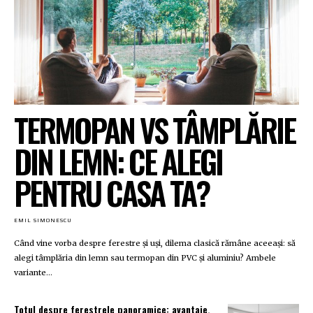
TERMOPAN VS TÂMPLĂRIE
DIN LEMN: CE ALEGI
PENTRU CASA TA?
EMIL SIMONESCU
Când vine vorba despre ferestre și uși, dilema clasică rămâne aceeași: să
alegi tâmplăria din lemn sau termopan din PVC și aluminiu? Ambele
variante...
Totul despre ferestrele panoramice: avantaje,