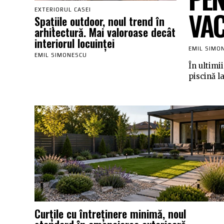
VA
EXTERIORUL CASEI
Spațiile outdoor, noul trend în
arhitectură. Mai valoroase decât
interiorul locuinței
EMIL SIMO
EMIL SIMONESCU
În ultimii
piscină l
Curțile cu întreținere minimă, noul