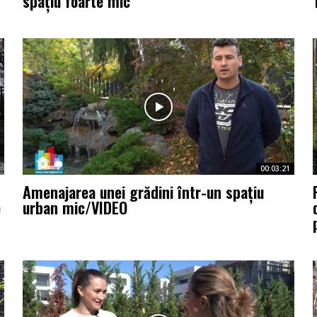
spațiu foarte mic
00:03:21
Amenajarea unei grădini într-un spațiu
e
urban mic/VIDEO