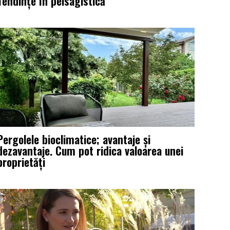
Tendințe în peisagistică
Pergolele bioclimatice; avantaje și
dezavantaje. Cum pot ridica valoarea unei
proprietăți