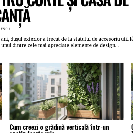
CANȚĂ
NESCU
 ani, dușul exterior a trecut de la statutul de accesoriu util 
a unul dintre cele mai apreciate elemente de design...
Cum creezi o grădină verticală într-un