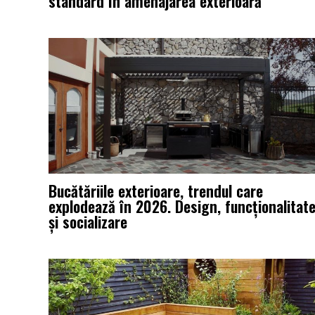
standard în amenajarea exterioară
Bucătăriile exterioare, trendul care
explodează în 2026. Design, funcționalitat
și socializare