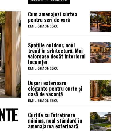
Cum amenajezi curtea
pentru seri de vară
EMIL SIMONESCU
Spațiile outdoor, noul
trend în arhitectură. Mai
valoroase decât interiorul
locuinței
EMIL SIMONESCU
Dușuri exterioare
elegante pentru curte și
casă de vacanță
EMIL SIMONESCU
NTE
Curțile cu întreținere
minimă, noul standard în
amenajarea exterioară