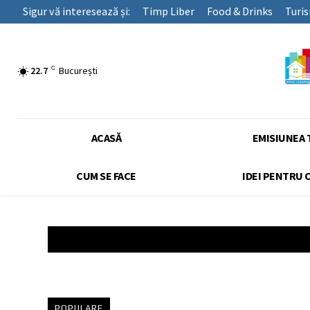
Sigur vă interesează și:
Timp Liber
Food & Drinks
Turi
C
22.7
București
ACASĂ
EMISIUNEA 
CUM SE FACE
IDEI PENTRU 
POPULARE