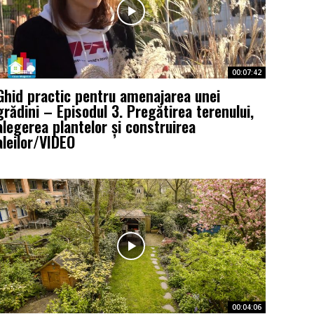
00:07:42
Ghid practic pentru amenajarea unei
grădini – Episodul 3. Pregătirea terenului,
alegerea plantelor și construirea
aleilor/VIDEO
00:04:06