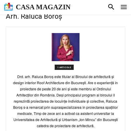
CASA MAGAZIN
Arh. Raluca Boroș
1 ARTICOLE
Drd. arh. Raluca Boroș este titular al Biroului de arhitectură și
design interior Roof Architecture din București. Are o experiență în
proiectare de peste 20 de ani și este membru al Ordinului
Arhitecților din România. Deși principalul program al biroului îl
reprezintă proiectarea de locuințe individuale și colective, Raluca
Boroș s-a remarcat prin supraspecializarea în proiectarea spațiilor
medicale. Timp de zece ani a activat ca asistent universitar la
Universitatea de Arhitectură și Urbanism „Ion Mincu” din București
catedra de proiectare de arhitectură.