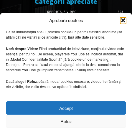
Categorii apreciate
REPORTAJE VIDEO
323
AMENAJĂRI INTERIOARE
126
Aprobare cookies
ISTORIE & PATRIMONIU
102
Ca să îmbunătățim site-ul, folosim cookie-uri pentru statistici anonime (să
DESIGN INTERIOR
64
aflăm câți ne vizitați și ce articole citiți), fără alte date sensibile.
ARHITECTURĂ & DESIGN
56
OPINII & ANALIZE
43
Notă despre Video:
Fiind producători de televiziune, conținutul video este
esențial pentru noi. De aceea, playerele YouTube se încarcă automat, dar
Articole recomandate
în „Modul Confidențialitate Sporită” (fără cookie-uri de marketing).
De reținut: Pentru ca fluxul video să ajungă tehnic la dvs., conectarea la
serverele YouTube (și implicit transmiterea IP-ului) este necesară.
Cele mai impresionante cabane moderne
ascunse în natură
Dacă alegeți
Refuz
, păstrăm doar cookies necesare, videourile rămân și
7 august 2026
ele vizibile, dar vizita dvs. nu va apărea în statistici.
Ouse Valley Viaduct, construcția care
Accept
sfidează timpul
7 august 2026
Refuz