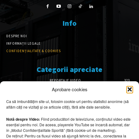
Info
DESPRE NOI
INFORMAȚII LEGALE
CONFIDENȚIALITATE & COOKIES
Categorii apreciate
REPORTAJE VIDEO
323
AMENAJĂRI INTERIOARE
126
Aprobare cookies
ISTORIE & PATRIMONIU
101
Ca să îmbunătățim site-ul, folosim cookie-uri pentru statistici anonime (să
DESIGN INTERIOR
64
aflăm câți ne vizitați și ce articole citiți), fără alte date sensibile.
ARHITECTURĂ & DESIGN
55
OPINII & ANALIZE
43
Notă despre Video:
Fiind producători de televiziune, conținutul video este
esențial pentru noi. De aceea, playerele YouTube se încarcă automat, dar
Articole recomandate
în „Modul Confidențialitate Sporită” (fără cookie-uri de marketing).
De reținut: Pentru ca fluxul video să ajungă tehnic la dvs., conectarea la