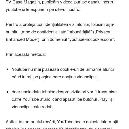
TV Casa Magazin, publicăm videoclipuri pe canalul nostru
youtube și le expunem pe site-ul nostru.
Pentru a proteja confidențialitatea vizitatorilor, folosim așa-
numitul „mod de confidențialitate îmbunătățită” („Privacy-
Enhanced Mode”), prin domeniul ”youtube-nocookie.com”.
Prin această metodă:
Youtube nu mai plasează cookie-uri de urmărire atunci
când intrați pe pagina care conține videoclipul;
doar unele date tehnice despre vizitatori vor fi transmise
către YouTube atunci când apăsați pe butonul „Play” și
videoclipul este redat;
Astfel, în momentul redării, YouTube poate colecta informații
tehnice (de exemplu adresa IP, identificatori de dispozitiv,