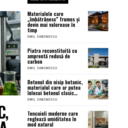
Materialele care
„îmbătrânesc” frumos și
devin mai valoroase în
timp
EMIL SIMONESCU
Piatra reconstituită cu
amprentă redusă de
carbon
EMIL SIMONESCU
Betonul din nisip botanic,
materialul care ar putea
înlocui betonul clasic...
EMIL SIMONESCU
C,
Tencuieli moderne care
reglează umiditatea în
A
mod natural