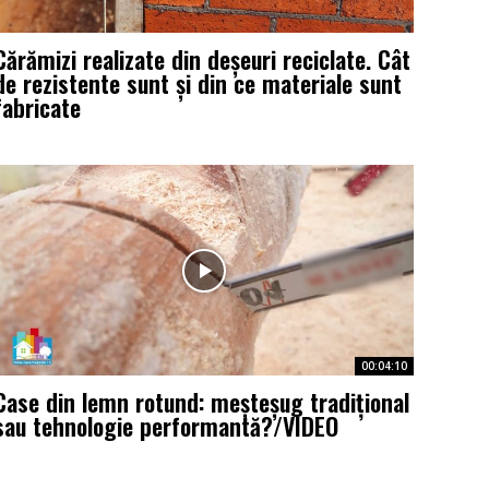
Cărămizi realizate din deșeuri reciclate. Cât
de rezistente sunt și din ce materiale sunt
fabricate
00:04:10
Case din lemn rotund: meșteșug tradițional
sau tehnologie performantă?/VIDEO