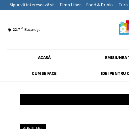
Sigur vă interesează și:
Timp Liber
Food & Drinks
Turi
C
22.7
București
ACASĂ
EMISIUNEA 
CUM SE FACE
IDEI PENTRU 
POPULARE