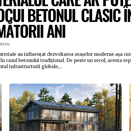
OCUI BETONUL CLASIC Î
ĂTORII ANI
NESCU
teriale au influențat dezvoltarea orașelor moderne așa cu
în cazul betonului tradițional. De peste un secol, acesta rep
ul infrastructurii globale,...