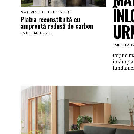
ÎNL
MATERIALE DE CONSTRUCȚII
Piatra reconstituită cu
URM
amprentă redusă de carbon
EMIL SIMONESCU
EMIL SIMO
Puține ma
întâmplă 
fundament