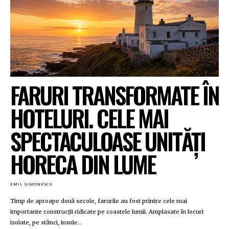
FARURI TRANSFORMATE ÎN
HOTELURI. CELE MAI
SPECTACULOASE UNITĂȚI
HORECA DIN LUME
EMIL SIMONESCU
Timp de aproape două secole, farurile au fost printre cele mai
importante construcții ridicate pe coastele lumii. Amplasate în locuri
izolate, pe stânci, insule...