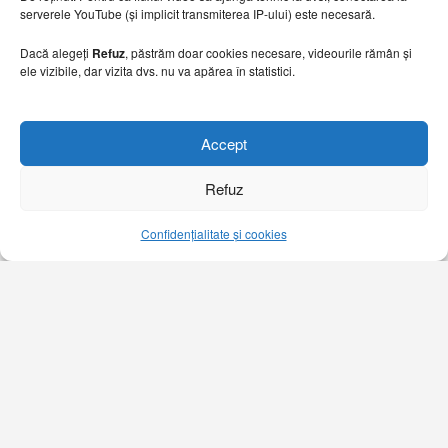
serverele YouTube (și implicit transmiterea IP-ului) este necesară.
Dacă alegeți
Refuz
, păstrăm doar cookies necesare, videourile rămân și
ele vizibile, dar vizita dvs. nu va apărea în statistici.
Accept
00:05:31
Refuz
Elche – „orașul verde” care mizează pe planificare
urbană coerentă/VIDEO
Confidențialitate și cookies