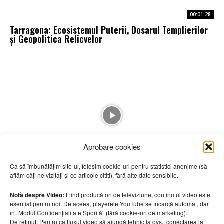
00:01:28
Tarragona: Ecosistemul Puterii, Dosarul Templierilor
și Geopolitica Relicvelor
Aprobare cookies
00:01:01
Ca să îmbunătățim site-ul, folosim cookie-uri pentru statistici anonime (să
Castell de Tamarit: cetatea-port unde Mediterana a
aflăm câți ne vizitați și ce articole citiți), fără alte date sensibile.
adus avere, corsari și febră
Notă despre Video:
Fiind producători de televiziune, conținutul video este
esențial pentru noi. De aceea, playerele YouTube se încarcă automat, dar
în „Modul Confidențialitate Sporită” (fără cookie-uri de marketing).
De reținut: Pentru ca fluxul video să ajungă tehnic la dvs., conectarea la