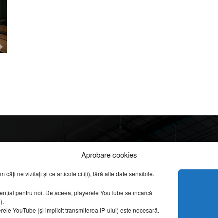
Info
Categorii
Aprobare cookies
apreciate
DESPRE NOI
ți ne vizitați și ce articole citiți), fără alte date sensibile.
INFORMAȚII LEGALE
REPORTAJE VIDEO
sențial pentru noi. De aceea, playerele YouTube se încarcă
CONFIDENȚIALITATE & COOKIES
AMENAJĂRI INTERI
g).
erele YouTube (și implicit transmiterea IP-ului) este necesară.
ISTORIE & PATRIM