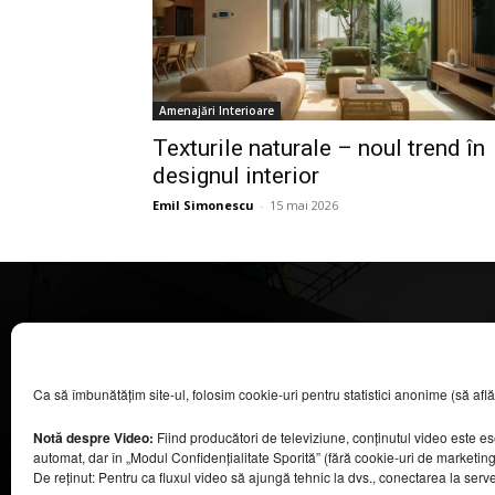
Amenajări Interioare
Texturile naturale – noul trend în
designul interior
Emil Simonescu
-
15 mai 2026
CASA MAGAZIN
Ca să îmbunătățim site-ul, folosim cookie-uri pentru statistici anonime (să aflăm câ
©
2026
COOL MEDIA BROADCASTING & EVENTS SRL.
Toate drepturile rezervate.
Notă despre Video:
Fiind producători de televiziune, conținutul video este e
Contacte în secțiunea „Despre noi”.
automat, dar în „Modul Confidențialitate Sporită” (fără cookie-uri de marketin
Urmăriți emisiunea Casa Magazin pe Digi24,
De reținut: Pentru ca fluxul video să ajungă tehnic la dvs., conectarea la serv
sâmbătă, de la ora 9:30.