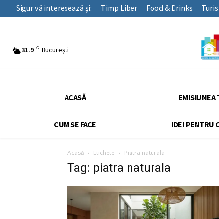
Sigur vă interesează și:
Timp Liber
Food & Drinks
Turi
C
31.9
București
ACASĂ
EMISIUNEA 
CUM SE FACE
IDEI PENTRU 
Acasă
Etichete
Piatra naturala
Tag: piatra naturala