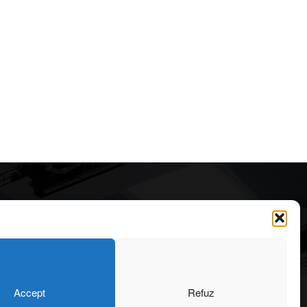
Articole recomandate
Cele mai impresionante cabane
moderne ascunse în natură
323
7 august 2026
OARE
126
Accept
Refuz
ONIU
102
Ouse Valley Viaduct, construcția