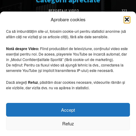
REPORTAJE VIDEO
323
AMENAJĂRI INTERIOARE
126
Aprobare cookies
ISTORIE & PATRIMONIU
102
Ca să îmbunătățim site-ul, folosim cookie-uri pentru statistici anonime (să
DESIGN INTERIOR
64
aflăm câți ne vizitați și ce articole citiți), fără alte date sensibile.
ARHITECTURĂ & DESIGN
56
OPINII & ANALIZE
43
Notă despre Video:
Fiind producători de televiziune, conținutul video este
esențial pentru noi. De aceea, playerele YouTube se încarcă automat, dar
Articole recomandate
în „Modul Confidențialitate Sporită” (fără cookie-uri de marketing).
De reținut: Pentru ca fluxul video să ajungă tehnic la dvs., conectarea la
serverele YouTube (și implicit transmiterea IP-ului) este necesară.
Cele mai impresionante cabane moderne
ascunse în natură
Dacă alegeți
Refuz
, păstrăm doar cookies necesare, videourile rămân și
7 august 2026
ele vizibile, dar vizita dvs. nu va apărea în statistici.
Ouse Valley Viaduct, construcția care
Accept
sfidează timpul
7 august 2026
Refuz