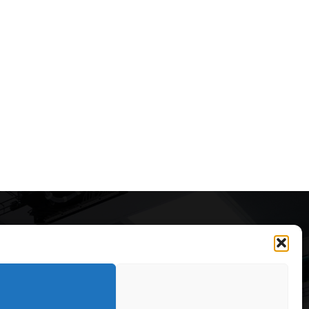
Articole recomandate
Cele mai impresionante cabane
moderne ascunse în natură
323
7 august 2026
OARE
126