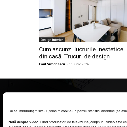
Design Interior
Cum ascunzi lucrurile inestetice
din casă. Trucuri de design
Emil Simonescu
-
11 iunie 2026
CASA MAGAZIN
Ca să îmbunătățim site-ul, folosim cookie-uri pentru statistici anonime (să aflăm câ
©
2026
COOL MEDIA BROADCASTING & EVENTS SRL.
Toate drepturile rezervate.
Notă despre Video:
Fiind producători de televiziune, conținutul video este e
Contacte în secțiunea „Despre noi”.
automat, dar în „Modul Confidențialitate Sporită” (fără cookie-uri de marketin