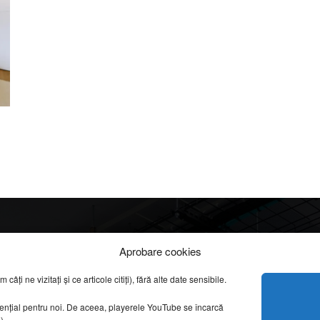
Info
Categorii
Aprobare cookies
apreciate
ți ne vizitați și ce articole citiți), fără alte date sensibile.
DESPRE NOI
INFORMAȚII LEGALE
REPORTAJE VIDEO
sențial pentru noi. De aceea, playerele YouTube se încarcă
CONFIDENȚIALITATE & COOKIES
g).
AMENAJĂRI INTERI