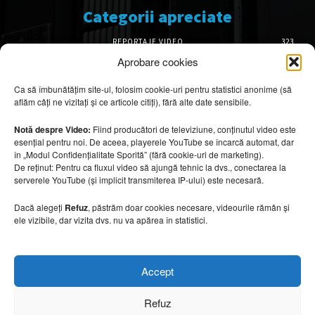
Categorii apreciate
REPORTAJE VIDEO
323
AMENAJĂRI INTERIOARE
126
Aprobare cookies
ISTORIE & PATRIMONIU
101
Ca să îmbunătățim site-ul, folosim cookie-uri pentru statistici anonime (să
DESIGN INTERIOR
64
aflăm câți ne vizitați și ce articole citiți), fără alte date sensibile.
ARHITECTURĂ & DESIGN
55
OPINII & ANALIZE
43
Notă despre Video:
Fiind producători de televiziune, conținutul video este
esențial pentru noi. De aceea, playerele YouTube se încarcă automat, dar
Articole recomandate
în „Modul Confidențialitate Sporită” (fără cookie-uri de marketing).
De reținut: Pentru ca fluxul video să ajungă tehnic la dvs., conectarea la
serverele YouTube (și implicit transmiterea IP-ului) este necesară.
Secretele construirii bungalourilor
suspendate deasupra apei
Dacă alegeți
Refuz
, păstrăm doar cookies necesare, videourile rămân și
6 august 2026
ele vizibile, dar vizita dvs. nu va apărea în statistici.
Cum amenajezi curtea pentru seri de vară
Accept
6 august 2026
Refuz