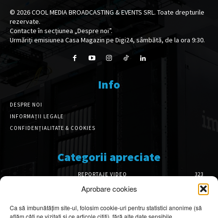
©
2026
COOL MEDIA BROADCASTING & EVENTS SRL. Toate drepturile
rezervate.
Contacte în secțiunea „Despre noi”.
Urmăriți emisiunea Casa Magazin pe Digi24, sâmbătă, de la ora 9:30.
Info
DESPRE NOI
INFORMAȚII LEGALE
CONFIDENȚIALITATE & COOKIES
Categorii apreciate
REPORTAJE VIDEO
323
AMENAJĂRI INTERIOARE
126
Aprobare cookies
ISTORIE & PATRIMONIU
102
Ca să îmbunătățim site-ul, folosim cookie-uri pentru statistici anonime (să
DESIGN INTERIOR
64
aflăm câți ne vizitați și ce articole citiți), fără alte date sensibile.