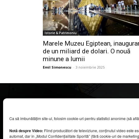
Istorie & Patrimoniu
Marele Muzeu Egiptean, inaugura
de un miliard de dolari. O nouă
minune a lumii
Emil Simonescu
-
3 noiembrie 2025
CASA MAGAZIN
Ca să îmbunătățim site-ul, folosim cookie-uri pentru statistici anonime (să aflăm câ
©
2026
COOL MEDIA BROADCASTING & EVENTS SRL.
Toate drepturile rezervate.
Notă despre Video:
Fiind producători de televiziune, conținutul video este e
Contacte în secțiunea „Despre noi”.
automat, dar în „Modul Confidențialitate Sporită” (fără cookie-uri de marketin