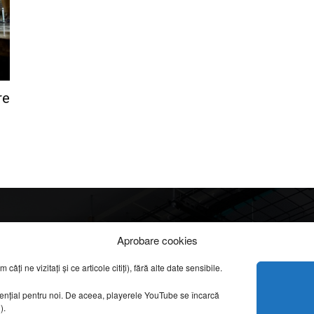
re
Info
Categorii
Aprobare cookies
apreciate
ți ne vizitați și ce articole citiți), fără alte date sensibile.
DESPRE NOI
INFORMAȚII LEGALE
REPORTAJE VIDEO
sențial pentru noi. De aceea, playerele YouTube se încarcă
CONFIDENȚIALITATE & COOKIES
g).
AMENAJĂRI INTERI