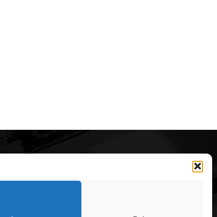
Articole recomandate
Cele mai impresionante cabane
moderne ascunse în natură
323
7 august 2026
OARE
126