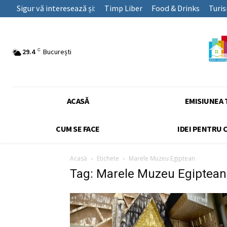
Sigur vă interesează și:
Timp Liber
Food & Drinks
Turi
C
29.4
București
ACASĂ
EMISIUNEA 
CUM SE FACE
IDEI PENTRU 
Acasă
Etichete
Marele Muzeu Egiptean
Tag: Marele Muzeu Egiptean