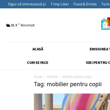
Sigur vă interesează și:
Timp Liber
Food & Drinks
Turi
C
31.3
București
ACASĂ
EMISIUNEA 
CUM SE FACE
IDEI PENTRU 
Acasă
Etichete
Mobilier pentru copii
Tag: mobilier pentru copii