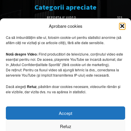
Categorii apreciate
REPORTAJE VIDEO
323
AMENAJĂRI INTERIOARE
126
Aprobare cookies
ISTORIE & PATRIMONIU
102
Ca să îmbunătățim site-ul, folosim cookie-uri pentru statistici anonime (să
DESIGN INTERIOR
64
aflăm câți ne vizitați și ce articole citiți), fără alte date sensibile.
ARHITECTURĂ & DESIGN
56
OPINII & ANALIZE
43
Notă despre Video:
Fiind producători de televiziune, conținutul video este
esențial pentru noi. De aceea, playerele YouTube se încarcă automat, dar
Articole recomandate
în „Modul Confidențialitate Sporită” (fără cookie-uri de marketing).
De reținut: Pentru ca fluxul video să ajungă tehnic la dvs., conectarea la
serverele YouTube (și implicit transmiterea IP-ului) este necesară.
Cele mai impresionante cabane moderne
ascunse în natură
Dacă alegeți
Refuz
, păstrăm doar cookies necesare, videourile rămân și
7 august 2026
ele vizibile, dar vizita dvs. nu va apărea în statistici.
Ouse Valley Viaduct, construcția care
Accept
sfidează timpul
7 august 2026
Refuz