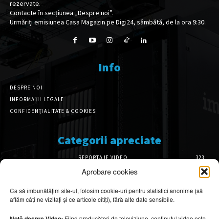
rezervate.
Contacte în secțiunea „Despre noi”.
Urmăriți emisiunea Casa Magazin pe Digi24, sâmbătă, de la ora 9:30.
Info
DESPRE NOI
INFORMAȚII LEGALE
CONFIDENȚIALITATE & COOKIES
Categorii apreciate
REPORTAJE VIDEO
323
AMENAJĂRI INTERIOARE
127
Aprobare cookies
ISTORIE & PATRIMONIU
102
Ca să îmbunătățim site-ul, folosim cookie-uri pentru statistici anonime (să
DESIGN INTERIOR
64
aflăm câți ne vizitați și ce articole citiți), fără alte date sensibile.
ARHITECTURĂ & DESIGN
57
OPINII & ANALIZE
43
Notă despre Video:
Fiind producători de televiziune, conținutul video este