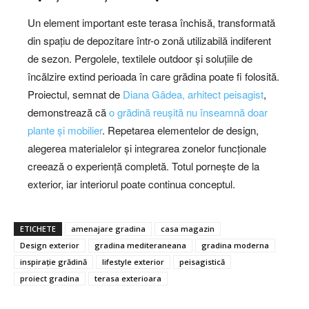
Un element important este terasa închisă, transformată
din spațiu de depozitare într-o zonă utilizabilă indiferent
de sezon. Pergolele, textilele outdoor și soluțiile de
încălzire extind perioada în care grădina poate fi folosită.
Proiectul, semnat de
Diana Gâdea, arhitect peisagist
,
demonstrează că
o grădină reușită nu înseamnă doar
plante și mobilier
. Repetarea elementelor de design,
alegerea materialelor și integrarea zonelor funcționale
creează o experiență completă. Totul pornește de la
exterior, iar interiorul poate continua conceptul.
ETICHETE
amenajare gradina
casa magazin
Design exterior
gradina mediteraneana
gradina moderna
inspirație grădină
lifestyle exterior
peisagistică
proiect gradina
terasa exterioara