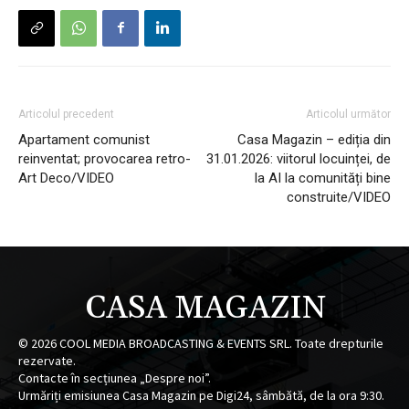
Articolul precedent
Articolul următor
Apartament comunist
Casa Magazin – ediția din
reinventat; provocarea retro-
31.01.2026: viitorul locuinței, de
Art Deco/VIDEO
la AI la comunități bine
construite/VIDEO
CASA MAGAZIN
©
2026
COOL MEDIA BROADCASTING & EVENTS SRL. Toate drepturile
rezervate.
Contacte în secțiunea „Despre noi”.
Urmăriți emisiunea Casa Magazin pe Digi24, sâmbătă, de la ora 9:30.