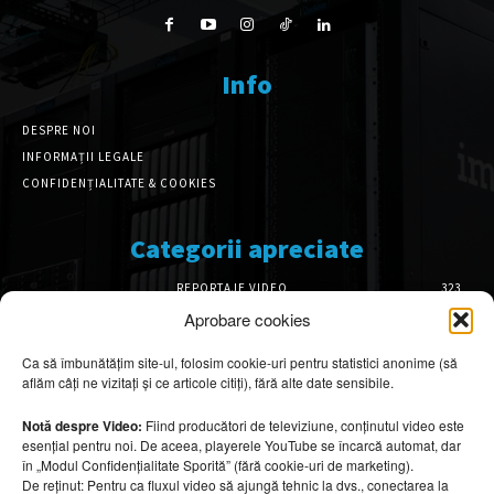
Info
DESPRE NOI
INFORMAȚII LEGALE
CONFIDENȚIALITATE & COOKIES
Categorii apreciate
REPORTAJE VIDEO
323
AMENAJĂRI INTERIOARE
126
Aprobare cookies
ISTORIE & PATRIMONIU
102
Ca să îmbunătățim site-ul, folosim cookie-uri pentru statistici anonime (să
DESIGN INTERIOR
64
aflăm câți ne vizitați și ce articole citiți), fără alte date sensibile.
ARHITECTURĂ & DESIGN
57
OPINII & ANALIZE
43
Notă despre Video:
Fiind producători de televiziune, conținutul video este
esențial pentru noi. De aceea, playerele YouTube se încarcă automat, dar
Articole recomandate
în „Modul Confidențialitate Sporită” (fără cookie-uri de marketing).
De reținut: Pentru ca fluxul video să ajungă tehnic la dvs., conectarea la