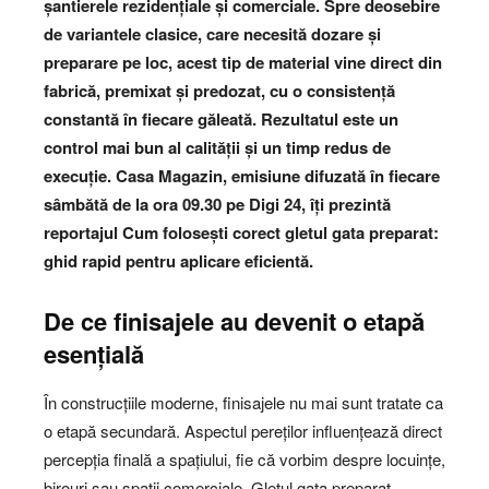
șantierele rezidențiale și comerciale. Spre deosebire
de variantele clasice, care necesită dozare și
preparare pe loc, acest tip de material vine direct din
fabrică, premixat și predozat, cu o consistență
constantă în fiecare găleată. Rezultatul este un
control mai bun al calității și un timp redus de
execuție.
Casa Magazin, emisiune difuzată în fiecare
sâmbătă de la ora 09.30 pe Digi 24, îți prezintă
reportajul Cum folosești corect gletul gata preparat:
ghid rapid pentru aplicare eficientă.
De ce finisajele au devenit o etapă
esențială
În construcțiile moderne, finisajele nu mai sunt tratate ca
o etapă secundară. Aspectul pereților influențează direct
percepția finală a spațiului, fie că vorbim despre locuințe,
birouri sau spații comerciale. Gletul gata preparat