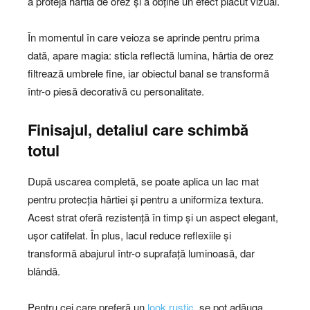
a proteja hârtia de orez și a obține un efect plăcut vizual.
În momentul în care veioza se aprinde pentru prima
dată, apare magia: sticla reflectă lumina, hârtia de orez
filtrează umbrele fine, iar obiectul banal se transformă
într-o piesă decorativă cu personalitate.
Finisajul, detaliul care schimbă
totul
După uscarea completă, se poate aplica un lac mat
pentru protecția hârtiei și pentru a uniformiza textura.
Acest strat oferă rezistență în timp și un aspect elegant,
ușor catifelat. În plus, lacul reduce reflexiile și
transformă abajurul într-o suprafață luminoasă, dar
blândă.
Pentru cei care preferă un
look rustic
, se pot adăuga