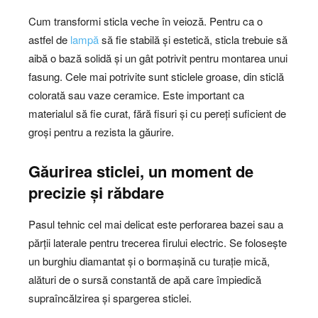
Cum transformi sticla veche în veioză. Pentru ca o
astfel de
lampă
să fie stabilă și estetică, sticla trebuie să
aibă o bază solidă și un gât potrivit pentru montarea unui
fasung. Cele mai potrivite sunt sticlele groase, din sticlă
colorată sau vaze ceramice. Este important ca
materialul să fie curat, fără fisuri și cu pereți suficient de
groși pentru a rezista la găurire.
Găurirea sticlei, un moment de
precizie și răbdare
Pasul tehnic cel mai delicat este perforarea bazei sau a
părții laterale pentru trecerea firului electric. Se folosește
un burghiu diamantat și o bormașină cu turație mică,
alături de o sursă constantă de apă care împiedică
supraîncălzirea și spargerea sticlei.