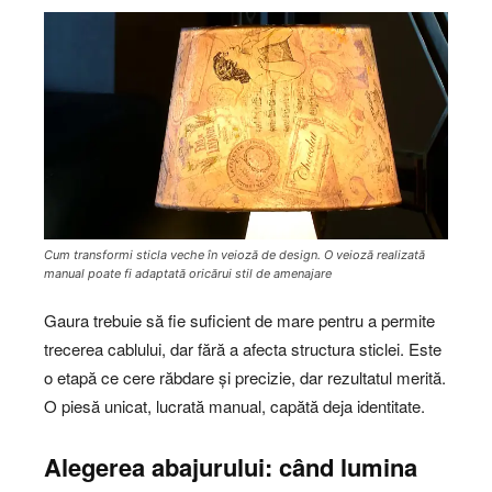
Cum transformi sticla veche în veioză de design. O veioză realizată
manual poate fi adaptată oricărui stil de amenajare
Gaura trebuie să fie suficient de mare pentru a permite
trecerea cablului, dar fără a afecta structura sticlei. Este
o etapă ce cere răbdare și precizie, dar rezultatul merită.
O piesă unicat, lucrată manual, capătă deja identitate.
Alegerea abajurului: când lumina