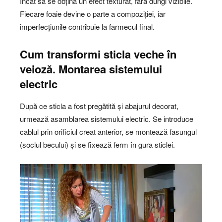
încât să se obțină un efect texturat, fără dungi vizibile.
Fiecare foaie devine o parte a compoziției, iar
imperfecțiunile contribuie la farmecul final.
Cum transformi sticla veche în
veioză. Montarea sistemului
electric
După ce sticla a fost pregătită și abajurul decorat,
urmează asamblarea sistemului electric. Se introduce
cablul prin orificiul creat anterior, se montează fasungul
(soclul becului) și se fixează ferm în gura sticlei.