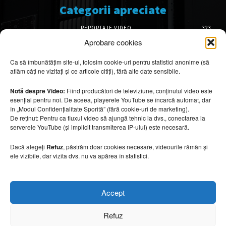
Categorii apreciate
REPORTAJE VIDEO
323
AMENAJĂRI INTERIOARE
126
Aprobare cookies
ISTORIE & PATRIMONIU
102
Ca să îmbunătățim site-ul, folosim cookie-uri pentru statistici anonime (să
DESIGN INTERIOR
64
aflăm câți ne vizitați și ce articole citiți), fără alte date sensibile.
ARHITECTURĂ & DESIGN
55
OPINII & ANALIZE
43
Notă despre Video:
Fiind producători de televiziune, conținutul video este
esențial pentru noi. De aceea, playerele YouTube se încarcă automat, dar
Articole recomandate
în „Modul Confidențialitate Sporită” (fără cookie-uri de marketing).
De reținut: Pentru ca fluxul video să ajungă tehnic la dvs., conectarea la
serverele YouTube (și implicit transmiterea IP-ului) este necesară.
Ouse Valley Viaduct, construcția care
sfidează timpul
Dacă alegeți
Refuz
, păstrăm doar cookies necesare, videourile rămân și
7 august 2026
ele vizibile, dar vizita dvs. nu va apărea în statistici.
Idei inspirate din hotelurile boutique pe care
Accept
le poți aplica acasă
7 august 2026
Refuz