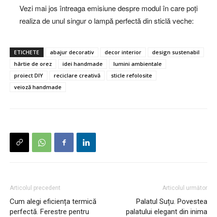
Vezi mai jos întreaga emisiune despre modul în care poți
realiza de unul singur o lampă perfectă din sticlă veche:
ETICHETE
abajur decorativ
decor interior
design sustenabil
hârtie de orez
idei handmade
lumini ambientale
proiect DIY
reciclare creativă
sticle refolosite
veioză handmade
Articolul precedent
Articolul următor
Cum alegi eficiența termică
Palatul Suțu. Povestea
perfectă. Ferestre pentru
palatului elegant din inima