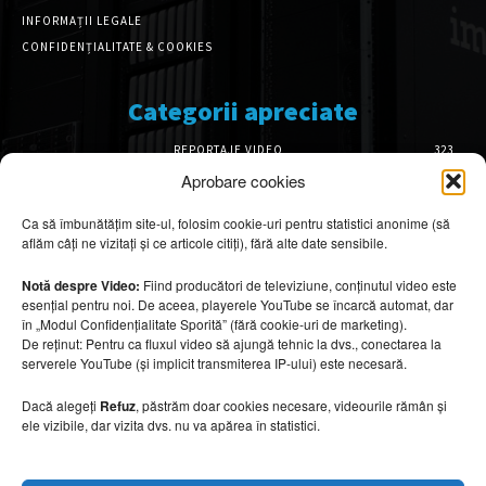
INFORMAȚII LEGALE
CONFIDENȚIALITATE & COOKIES
Categorii apreciate
REPORTAJE VIDEO
323
AMENAJĂRI INTERIOARE
126
Aprobare cookies
ISTORIE & PATRIMONIU
101
Ca să îmbunătățim site-ul, folosim cookie-uri pentru statistici anonime (să
DESIGN INTERIOR
64
aflăm câți ne vizitați și ce articole citiți), fără alte date sensibile.
ARHITECTURĂ & DESIGN
55
OPINII & ANALIZE
43
Notă despre Video:
Fiind producători de televiziune, conținutul video este
esențial pentru noi. De aceea, playerele YouTube se încarcă automat, dar
Articole recomandate
în „Modul Confidențialitate Sporită” (fără cookie-uri de marketing).
De reținut: Pentru ca fluxul video să ajungă tehnic la dvs., conectarea la
serverele YouTube (și implicit transmiterea IP-ului) este necesară.
Secretele construirii bungalourilor
suspendate deasupra apei
Dacă alegeți
Refuz
, păstrăm doar cookies necesare, videourile rămân și
6 august 2026
ele vizibile, dar vizita dvs. nu va apărea în statistici.