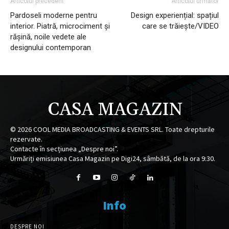
Articolul precedent
Articolul următor
Pardoseli moderne pentru
Design experiențial: spațiul
interior. Piatră, microciment și
care se trăiește/VIDEO
rășină, noile vedete ale
designului contemporan
CASA MAGAZIN
©
2026
COOL MEDIA BROADCASTING & EVENTS SRL. Toate drepturile
rezervate.
Contacte în secțiunea „Despre noi”.
Urmăriți emisiunea Casa Magazin pe Digi24, sâmbătă, de la ora 9:30.
Info
DESPRE NOI