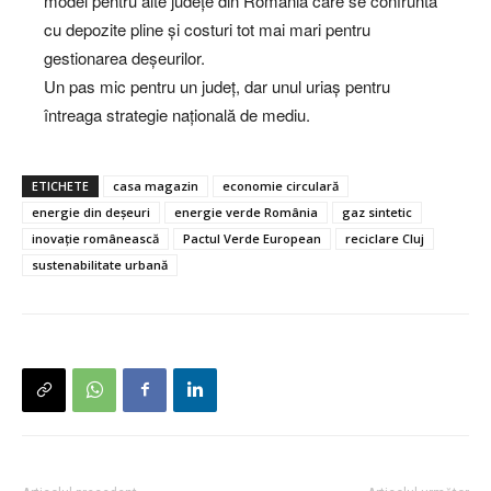
model pentru alte județe din România care se confruntă
cu depozite pline și costuri tot mai mari pentru
gestionarea deșeurilor.
Un pas mic pentru un județ, dar unul uriaș pentru
întreaga strategie națională de mediu.
ETICHETE
casa magazin
economie circulară
energie din deșeuri
energie verde România
gaz sintetic
inovație românească
Pactul Verde European
reciclare Cluj
sustenabilitate urbană