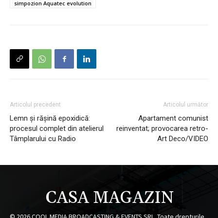
simpozion Aquatec evolution
Articolul precedent
Articolul următor
Lemn și rășină epoxidică:
Apartament comunist
procesul complet din atelierul
reinventat; provocarea retro-
Tâmplarului cu Radio
Art Deco/VIDEO
CASA MAGAZIN
©
2026
COOL MEDIA BROADCASTING & EVENTS SRL. Toate drepturile