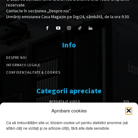
rezervate.
Contacte în secțiunea „Despre noi”.
Urmăriți emisiunea Casa Magazin pe Digi24, sâmbătă, de la ora 9:30.
Info
DESPRE NOI
INFORMAȚII LEGALE
CONFIDENȚIALITATE & COOKIES
Categorii apreciate
REPORTAJE VIDEO
323
AMENAJĂRI INTERIOARE
126
Aprobare cookies
ISTORIE & PATRIMONIU
100
Ca să îmbunătățim site-ul, folosim cookie-uri pentru statistici anonime (să
DESIGN INTERIOR
64
aflăm câți ne vizitați și ce articole citiți), fără alte date sensibile.
ARHITECTURĂ & DESIGN
54