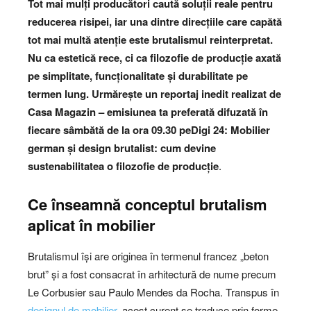
Tot mai mulți producători caută soluții reale pentru
reducerea risipei, iar una dintre direcțiile care capătă
tot mai multă atenție este brutalismul reinterpretat.
Nu ca estetică rece, ci ca filozofie de producție axată
pe simplitate, funcționalitate și durabilitate pe
termen lung.
Urmărește un reportaj inedit realizat de
Casa Magazin – emisiunea ta preferată difuzată în
fiecare sâmbătă de la ora 09.30 peDigi 24: Mobilier
german și design brutalist: cum devine
sustenabilitatea o filozofie de producție
.
Ce înseamnă conceptul brutalism
aplicat în mobilier
Brutalismul își are originea în termenul francez „beton
brut” și a fost consacrat în arhitectură de nume precum
Le Corbusier sau Paulo Mendes da Rocha. Transpus în
designul de mobilier
, acest curent se traduce prin forme