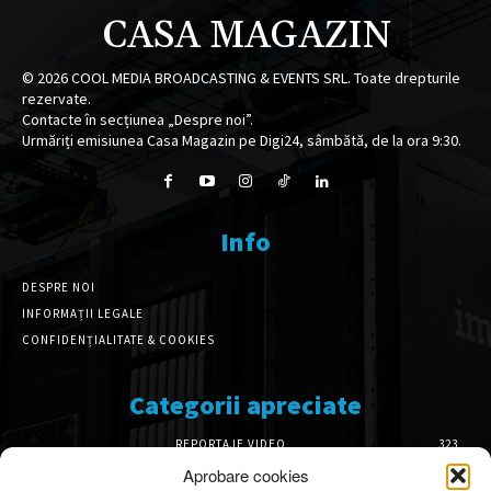
CASA MAGAZIN
©
2026
COOL MEDIA BROADCASTING & EVENTS SRL. Toate drepturile
rezervate.
Contacte în secțiunea „Despre noi”.
Urmăriți emisiunea Casa Magazin pe Digi24, sâmbătă, de la ora 9:30.
Info
DESPRE NOI
INFORMAȚII LEGALE
CONFIDENȚIALITATE & COOKIES
Categorii apreciate
REPORTAJE VIDEO
323
AMENAJĂRI INTERIOARE
126
Aprobare cookies