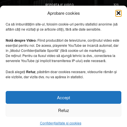
REPORTAJE VIDEO
323
AMENAJĂRI INTERIOARE
126
Aprobare cookies
ISTORIE & PATRIMONIU
100
Ca să îmbunătățim site-ul, folosim cookie-uri pentru statistici anonime (să
DESIGN INTERIOR
64
aflăm câți ne vizitați și ce articole citiți), fără alte date sensibile.
ARHITECTURĂ & DESIGN
54
OPINII & ANALIZE
43
Notă despre Video:
Fiind producători de televiziune, conținutul video este
esențial pentru noi. De aceea, playerele YouTube se încarcă automat, dar
Articole recomandate
în „Modul Confidențialitate Sporită” (fără cookie-uri de marketing).
De reținut: Pentru ca fluxul video să ajungă tehnic la dvs., conectarea la
serverele YouTube (și implicit transmiterea IP-ului) este necesară.
Marile aeroporturi spectaculoase ale lumii.
De ce sunt considerate capodopere
arhitecturale
Dacă alegeți
Refuz
, păstrăm doar cookies necesare, videourile rămân și
ele vizibile, dar vizita dvs. nu va apărea în statistici.
5 august 2026
Bioarhitectura remodelează viitorul
Accept
hotelurilor
5 august 2026
Refuz
Confidențialitate și cookies