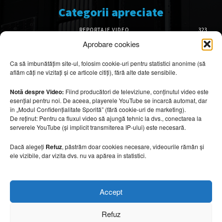
Categorii apreciate
REPORTAJE VIDEO
323
AMENAJĂRI INTERIOARE
126
Aprobare cookies
ISTORIE & PATRIMONIU
102
Ca să îmbunătățim site-ul, folosim cookie-uri pentru statistici anonime (să
DESIGN INTERIOR
64
aflăm câți ne vizitați și ce articole citiți), fără alte date sensibile.
ARHITECTURĂ & DESIGN
56
OPINII & ANALIZE
43
Notă despre Video:
Fiind producători de televiziune, conținutul video este
esențial pentru noi. De aceea, playerele YouTube se încarcă automat, dar
Articole recomandate
în „Modul Confidențialitate Sporită” (fără cookie-uri de marketing).
De reținut: Pentru ca fluxul video să ajungă tehnic la dvs., conectarea la
serverele YouTube (și implicit transmiterea IP-ului) este necesară.
Cele mai impresionante cabane moderne
ascunse în natură
Dacă alegeți
Refuz
, păstrăm doar cookies necesare, videourile rămân și
7 august 2026
ele vizibile, dar vizita dvs. nu va apărea în statistici.
Ouse Valley Viaduct, construcția care
Accept
sfidează timpul
7 august 2026
Refuz