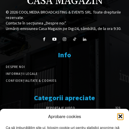
CASA MAGAZIN
©
2026
COOL MEDIA BROADCASTING & EVENTS SRL. Toate drepturile
rezervate.
Contacte în secțiunea „Despre noi”.
Urmăriți emisiunea Casa Magazin pe Digi24, sâmbătă, de la ora 9:30.
Info
DESPRE NOI
INFORMAȚII LEGALE
CONFIDENȚIALITATE & COOKIES
Categorii apreciate
REPORTAJE VIDEO
323
AMENAJĂRI INTERIOARE
126
Aprobare cookies
ISTORIE & PATRIMONIU
102
Ca să îmbunătățim site-ul, folosim cookie-uri pentru statistici anonime (să
DESIGN INTERIOR
64