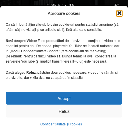
REPORTAJE VIDEO
323
AMENAJĂRI INTERIOARE
126
Aprobare cookies
ISTORIE & PATRIMONIU
102
Ca să îmbunătățim site-ul, folosim cookie-uri pentru statistici anonime (să
DESIGN INTERIOR
64
aflăm câți ne vizitați și ce articole citiți), fără alte date sensibile.
ARHITECTURĂ & DESIGN
56
OPINII & ANALIZE
43
Notă despre Video:
Fiind producători de televiziune, conținutul video este
esențial pentru noi. De aceea, playerele YouTube se încarcă automat, dar
Articole recomandate
în „Modul Confidențialitate Sporită” (fără cookie-uri de marketing).
De reținut: Pentru ca fluxul video să ajungă tehnic la dvs., conectarea la
serverele YouTube (și implicit transmiterea IP-ului) este necesară.
Cele mai impresionante cabane moderne
ascunse în natură
Dacă alegeți
Refuz
, păstrăm doar cookies necesare, videourile rămân și
7 august 2026
ele vizibile, dar vizita dvs. nu va apărea în statistici.
Ouse Valley Viaduct, construcția care
Accept
sfidează timpul
7 august 2026
Refuz
Confidențialitate și cookies