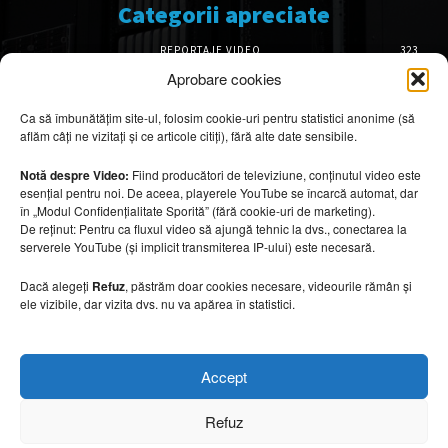
Categorii apreciate
REPORTAJE VIDEO
323
AMENAJĂRI INTERIOARE
126
Aprobare cookies
ISTORIE & PATRIMONIU
101
Ca să îmbunătățim site-ul, folosim cookie-uri pentru statistici anonime (să
DESIGN INTERIOR
64
aflăm câți ne vizitați și ce articole citiți), fără alte date sensibile.
ARHITECTURĂ & DESIGN
55
OPINII & ANALIZE
43
Notă despre Video:
Fiind producători de televiziune, conținutul video este
esențial pentru noi. De aceea, playerele YouTube se încarcă automat, dar
Articole recomandate
în „Modul Confidențialitate Sporită” (fără cookie-uri de marketing).
De reținut: Pentru ca fluxul video să ajungă tehnic la dvs., conectarea la
serverele YouTube (și implicit transmiterea IP-ului) este necesară.
Secretele construirii bungalourilor
suspendate deasupra apei
Dacă alegeți
Refuz
, păstrăm doar cookies necesare, videourile rămân și
6 august 2026
ele vizibile, dar vizita dvs. nu va apărea în statistici.
Cum amenajezi curtea pentru seri de vară
Accept
6 august 2026
Refuz