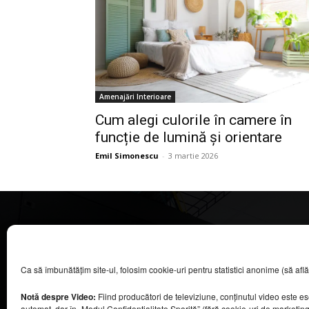
Amenajări Interioare
Cum alegi culorile în camere în
funcție de lumină și orientare
Emil Simonescu
-
3 martie 2026
CASA MAGAZIN
Ca să îmbunătățim site-ul, folosim cookie-uri pentru statistici anonime (să aflăm câ
©
2026
COOL MEDIA BROADCASTING & EVENTS SRL.
Toate drepturile rezervate.
Notă despre Video:
Fiind producători de televiziune, conținutul video este e
Contacte în secțiunea „Despre noi”.
automat, dar în „Modul Confidențialitate Sporită” (fără cookie-uri de marketin