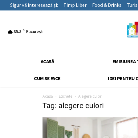
Sigur vă interesează și:
Timp Liber
Food & Drinks
Turi
C
35.8
București
ACASĂ
EMISIUNEA 
CUM SE FACE
IDEI PENTRU 
Acasă
Etichete
Alegere culori
Tag: alegere culori