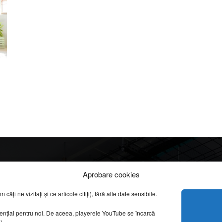
Info
Categorii
Aprobare cookies
apreciate
ți ne vizitați și ce articole citiți), fără alte date sensibile.
DESPRE NOI
INFORMAȚII LEGALE
REPORTAJE VIDEO
sențial pentru noi. De aceea, playerele YouTube se încarcă
CONFIDENȚIALITATE & COOKIES
g).
AMENAJĂRI INTERI