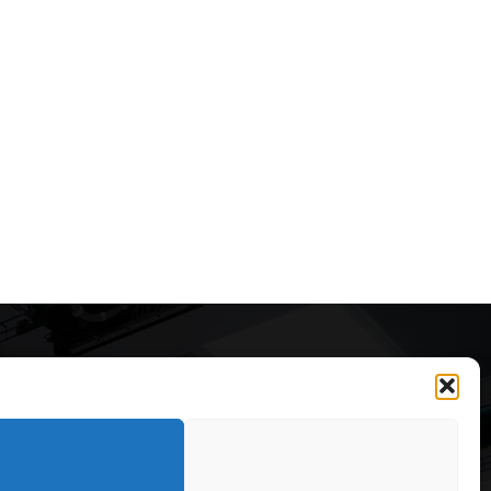
Articole recomandate
Secretele construirii
bungalourilor suspendate
deasupra apei
323
OARE
126