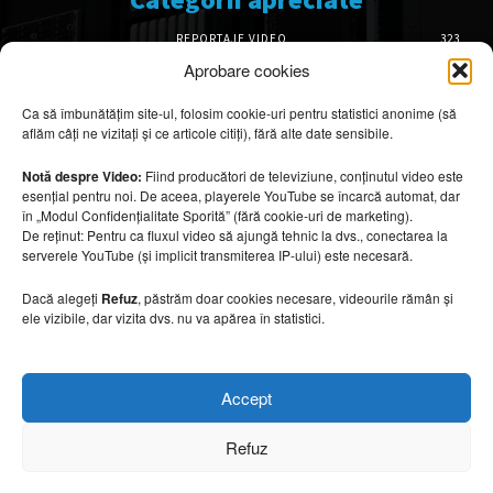
REPORTAJE VIDEO
323
AMENAJĂRI INTERIOARE
126
Aprobare cookies
ISTORIE & PATRIMONIU
102
Ca să îmbunătățim site-ul, folosim cookie-uri pentru statistici anonime (să
DESIGN INTERIOR
64
aflăm câți ne vizitați și ce articole citiți), fără alte date sensibile.
ARHITECTURĂ & DESIGN
56
OPINII & ANALIZE
43
Notă despre Video:
Fiind producători de televiziune, conținutul video este
esențial pentru noi. De aceea, playerele YouTube se încarcă automat, dar
Articole recomandate
în „Modul Confidențialitate Sporită” (fără cookie-uri de marketing).
De reținut: Pentru ca fluxul video să ajungă tehnic la dvs., conectarea la
serverele YouTube (și implicit transmiterea IP-ului) este necesară.
Cele mai impresionante cabane moderne
ascunse în natură
Dacă alegeți
Refuz
, păstrăm doar cookies necesare, videourile rămân și
7 august 2026
ele vizibile, dar vizita dvs. nu va apărea în statistici.
Ouse Valley Viaduct, construcția care
Accept
sfidează timpul
7 august 2026
Refuz