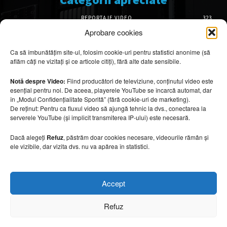
REPORTAJE VIDEO
323
AMENAJĂRI INTERIOARE
126
Aprobare cookies
ISTORIE & PATRIMONIU
102
Ca să îmbunătățim site-ul, folosim cookie-uri pentru statistici anonime (să
DESIGN INTERIOR
64
aflăm câți ne vizitați și ce articole citiți), fără alte date sensibile.
ARHITECTURĂ & DESIGN
56
OPINII & ANALIZE
43
Notă despre Video:
Fiind producători de televiziune, conținutul video este
esențial pentru noi. De aceea, playerele YouTube se încarcă automat, dar
Articole recomandate
în „Modul Confidențialitate Sporită” (fără cookie-uri de marketing).
De reținut: Pentru ca fluxul video să ajungă tehnic la dvs., conectarea la
serverele YouTube (și implicit transmiterea IP-ului) este necesară.
Cele mai impresionante cabane moderne
ascunse în natură
Dacă alegeți
Refuz
, păstrăm doar cookies necesare, videourile rămân și
7 august 2026
ele vizibile, dar vizita dvs. nu va apărea în statistici.
Ouse Valley Viaduct, construcția care
Accept
sfidează timpul
7 august 2026
Refuz