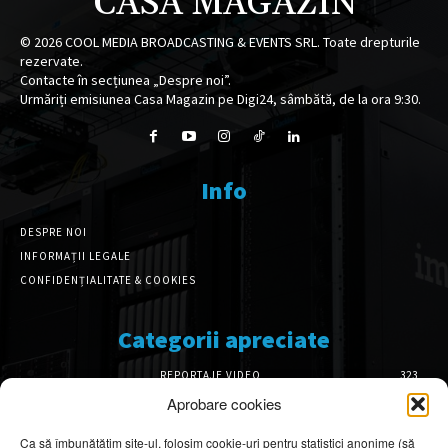
CASA MAGAZIN
©
2026
COOL MEDIA BROADCASTING & EVENTS SRL. Toate drepturile
rezervate.
Contacte în secțiunea „Despre noi”.
Urmăriți emisiunea Casa Magazin pe Digi24, sâmbătă, de la ora 9:30.
Info
DESPRE NOI
INFORMAȚII LEGALE
CONFIDENȚIALITATE & COOKIES
Categorii apreciate
REPORTAJE VIDEO
323
AMENAJĂRI INTERIOARE
126
Aprobare cookies
ISTORIE & PATRIMONIU
100
Ca să îmbunătățim site-ul, folosim cookie-uri pentru statistici anonime (să
DESIGN INTERIOR
64