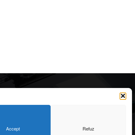
Articole recomandate
Cele mai impresionante cabane
moderne ascunse în natură
323
7 august 2026
OARE
126
Accept
Refuz
ONIU
102