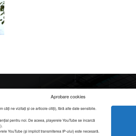
Info
Categorii
Aprobare cookies
apreciate
ți ne vizitați și ce articole citiți), fără alte date sensibile.
DESPRE NOI
INFORMAȚII LEGALE
REPORTAJE VIDEO
sențial pentru noi. De aceea, playerele YouTube se încarcă
CONFIDENȚIALITATE & COOKIES
g).
AMENAJĂRI INTERI
erele YouTube (și implicit transmiterea IP-ului) este necesară.
ISTORIE & PATRIM