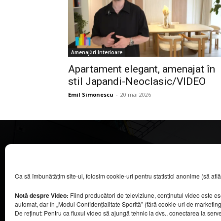
Amenajări Interioare
Apartament elegant, amenajat în
stil Japandi-Neoclasic/VIDEO
Emil Simonescu
-
20 mai 2026
CASA MAGAZIN
Ca să îmbunătățim site-ul, folosim cookie-uri pentru statistici anonime (să aflăm câ
©
2026
COOL MEDIA BROADCASTING & EVENTS SRL.
Toate drepturile rezervate.
Notă despre Video:
Fiind producători de televiziune, conținutul video este e
Contacte în secțiunea „Despre noi”.
automat, dar în „Modul Confidențialitate Sporită” (fără cookie-uri de marketin
Urmăriți emisiunea Casa Magazin pe Digi24,
De reținut: Pentru ca fluxul video să ajungă tehnic la dvs., conectarea la serv
sâmbătă, de la ora 9:30.