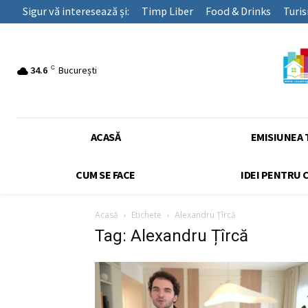
Sigur vă interesează și:
Timp Liber
Food & Drinks
Turi
C
34.6
București
ACASĂ
EMISIUNEA 
CUM SE FACE
IDEI PENTRU 
Acasă
Etichete
Alexandru Țîrcă
Tag: Alexandru Țîrcă