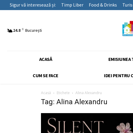
Sigur vă interesează și:
Timp Liber
Food & Drinks
Turi
C
24.8
București
ACASĂ
EMISIUNEA 
CUM SE FACE
IDEI PENTRU 
Acasă
Etichete
Alina Alexandru
Tag: Alina Alexandru