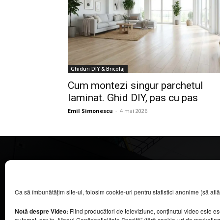
Ghiduri DIY & Bricolaj
Cum montezi singur parchetul
laminat. Ghid DIY, pas cu pas
Emil Simonescu
-
4 mai 2026
CASA MAGAZIN
Ca să îmbunătățim site-ul, folosim cookie-uri pentru statistici anonime (să aflăm câ
©
2026
COOL MEDIA BROADCASTING & EVENTS SRL.
Toate drepturile rezervate.
Notă despre Video:
Fiind producători de televiziune, conținutul video este e
Contacte în secțiunea „Despre noi”.
automat, dar în „Modul Confidențialitate Sporită” (fără cookie-uri de marketin