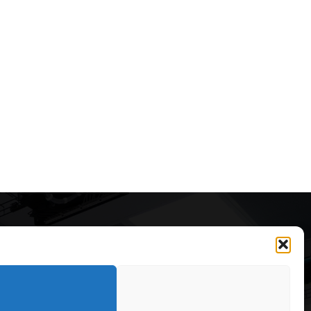
Articole recomandate
Secretele construirii
bungalourilor suspendate
deasupra apei
323
OARE
126