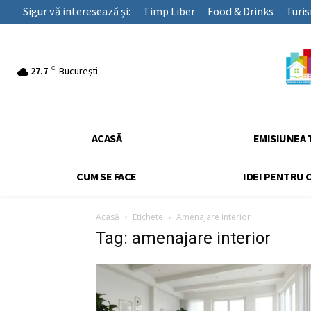
Sigur vă interesează și:
Timp Liber
Food & Drinks
Turi
C
27.7
București
ACASĂ
EMISIUNEA 
CUM SE FACE
IDEI PENTRU 
Acasă
Etichete
Amenajare interior
Tag: amenajare interior