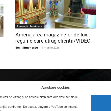
Amenajări business
Amenajarea magazinelor de lux:
regulile care atrag clienții/VIDEO
Emil Simonescu
-
9 martie 2026
Info
Categorii
Aprobare cookies
apreciate
ți ne vizitați și ce articole citiți), fără alte date sensibile.
DESPRE NOI
INFORMAȚII LEGALE
REPORTAJE VIDEO
sențial pentru noi. De aceea, playerele YouTube se încarcă
CONFIDENȚIALITATE & COOKIES
g).
AMENAJĂRI INTERI