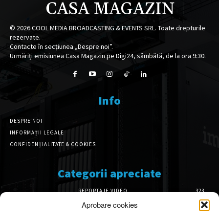
CASA MAGAZIN
©
2026
COOL MEDIA BROADCASTING & EVENTS SRL. Toate drepturile
rezervate.
Contacte în secțiunea „Despre noi”.
Urmăriți emisiunea Casa Magazin pe Digi24, sâmbătă, de la ora 9:30.
Info
DESPRE NOI
INFORMAȚII LEGALE
CONFIDENȚIALITATE & COOKIES
Categorii apreciate
REPORTAJE VIDEO
323
AMENAJĂRI INTERIOARE
126
Aprobare cookies
ISTORIE & PATRIMONIU
100