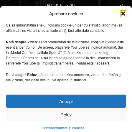
REPORTAJE VIDEO
323
AMENAJĂRI INTERIOARE
126
Aprobare cookies
ISTORIE & PATRIMONIU
101
Ca să îmbunătățim site-ul, folosim cookie-uri pentru statistici anonime (să
DESIGN INTERIOR
64
aflăm câți ne vizitați și ce articole citiți), fără alte date sensibile.
ARHITECTURĂ & DESIGN
55
OPINII & ANALIZE
43
Notă despre Video:
Fiind producători de televiziune, conținutul video este
esențial pentru noi. De aceea, playerele YouTube se încarcă automat, dar
Articole recomandate
în „Modul Confidențialitate Sporită” (fără cookie-uri de marketing).
De reținut: Pentru ca fluxul video să ajungă tehnic la dvs., conectarea la
serverele YouTube (și implicit transmiterea IP-ului) este necesară.
Secretele construirii bungalourilor
suspendate deasupra apei
Dacă alegeți
Refuz
, păstrăm doar cookies necesare, videourile rămân și
6 august 2026
ele vizibile, dar vizita dvs. nu va apărea în statistici.
Cum amenajezi curtea pentru seri de vară
Accept
6 august 2026
Refuz
Confidențialitate și cookies