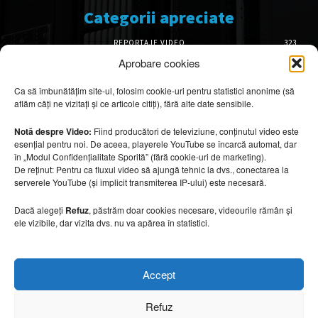
Categorii apreciate
REPORTAJE VIDEO
323
AMENAJĂRI INTERIOARE
126
Aprobare cookies
ISTORIE & PATRIMONIU
101
Ca să îmbunătățim site-ul, folosim cookie-uri pentru statistici anonime (să
DESIGN INTERIOR
64
aflăm câți ne vizitați și ce articole citiți), fără alte date sensibile.
ARHITECTURĂ & DESIGN
55
OPINII & ANALIZE
43
Notă despre Video:
Fiind producători de televiziune, conținutul video este
esențial pentru noi. De aceea, playerele YouTube se încarcă automat, dar
Articole recomandate
în „Modul Confidențialitate Sporită” (fără cookie-uri de marketing).
De reținut: Pentru ca fluxul video să ajungă tehnic la dvs., conectarea la
serverele YouTube (și implicit transmiterea IP-ului) este necesară.
Secretele construirii bungalourilor
suspendate deasupra apei
Dacă alegeți
Refuz
, păstrăm doar cookies necesare, videourile rămân și
6 august 2026
ele vizibile, dar vizita dvs. nu va apărea în statistici.
Cum amenajezi curtea pentru seri de vară
Accept
6 august 2026
Refuz