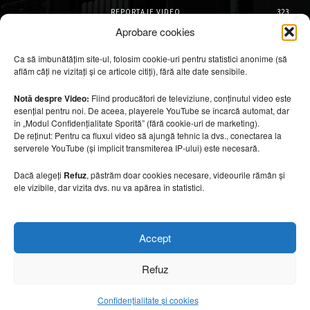
REPORTAJE VIDEO
323
AMENAJĂRI INTERIOARE
126
Aprobare cookies
ISTORIE & PATRIMONIU
102
Ca să îmbunătățim site-ul, folosim cookie-uri pentru statistici anonime (să
DESIGN INTERIOR
64
aflăm câți ne vizitați și ce articole citiți), fără alte date sensibile.
ARHITECTURĂ & DESIGN
56
OPINII & ANALIZE
43
Notă despre Video:
Fiind producători de televiziune, conținutul video este
esențial pentru noi. De aceea, playerele YouTube se încarcă automat, dar
Articole recomandate
în „Modul Confidențialitate Sporită” (fără cookie-uri de marketing).
De reținut: Pentru ca fluxul video să ajungă tehnic la dvs., conectarea la
serverele YouTube (și implicit transmiterea IP-ului) este necesară.
Cele mai impresionante cabane moderne
ascunse în natură
Dacă alegeți
Refuz
, păstrăm doar cookies necesare, videourile rămân și
7 august 2026
ele vizibile, dar vizita dvs. nu va apărea în statistici.
Ouse Valley Viaduct, construcția care
Accept
sfidează timpul
7 august 2026
Refuz
Confidențialitate și cookies