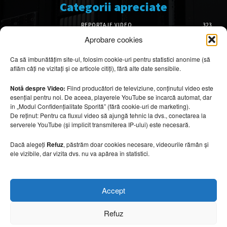
Categorii apreciate
REPORTAJE VIDEO
323
AMENAJĂRI INTERIOARE
126
Aprobare cookies
ISTORIE & PATRIMONIU
102
Ca să îmbunătățim site-ul, folosim cookie-uri pentru statistici anonime (să
DESIGN INTERIOR
64
aflăm câți ne vizitați și ce articole citiți), fără alte date sensibile.
ARHITECTURĂ & DESIGN
56
OPINII & ANALIZE
43
Notă despre Video:
Fiind producători de televiziune, conținutul video este
esențial pentru noi. De aceea, playerele YouTube se încarcă automat, dar
Articole recomandate
în „Modul Confidențialitate Sporită” (fără cookie-uri de marketing).
De reținut: Pentru ca fluxul video să ajungă tehnic la dvs., conectarea la
serverele YouTube (și implicit transmiterea IP-ului) este necesară.
Cele mai impresionante cabane moderne
ascunse în natură
Dacă alegeți
Refuz
, păstrăm doar cookies necesare, videourile rămân și
7 august 2026
ele vizibile, dar vizita dvs. nu va apărea în statistici.
Ouse Valley Viaduct, construcția care
Accept
sfidează timpul
7 august 2026
Refuz