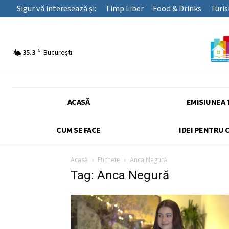
Sigur vă interesează și:
Timp Liber
Food & Drinks
Turi
C
35.3
București
ACASĂ
EMISIUNEA 
CUM SE FACE
IDEI PENTRU 
Acasă
Etichete
Anca Negură
Tag: Anca Negură