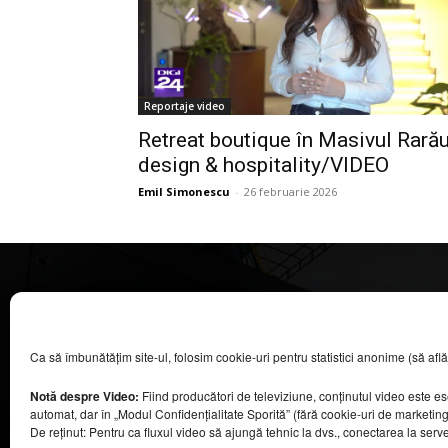
Reportaje video
Retreat boutique în Masivul Rarău
design & hospitality/VIDEO
Emil Simonescu
-
26 februarie 2026
CASA MAGAZIN
Ca să îmbunătățim site-ul, folosim cookie-uri pentru statistici anonime (să aflăm câ
©
2026
COOL MEDIA BROADCASTING & EVENTS SRL.
Toate drepturile rezervate.
Notă despre Video:
Fiind producători de televiziune, conținutul video este e
Contacte în secțiunea „Despre noi”.
automat, dar în „Modul Confidențialitate Sporită” (fără cookie-uri de marketin
Urmăriți emisiunea Casa Magazin pe Digi24,
De reținut: Pentru ca fluxul video să ajungă tehnic la dvs., conectarea la serv
sâmbătă, de la ora 9:30.