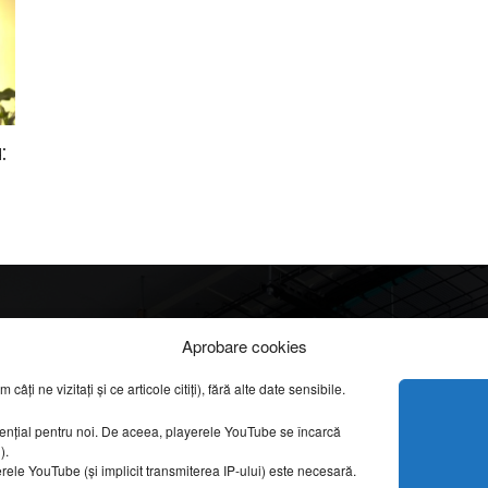
:
Info
Categorii
Aprobare cookies
apreciate
ți ne vizitați și ce articole citiți), fără alte date sensibile.
DESPRE NOI
INFORMAȚII LEGALE
REPORTAJE VIDEO
sențial pentru noi. De aceea, playerele YouTube se încarcă
CONFIDENȚIALITATE & COOKIES
g).
AMENAJĂRI INTERI
erele YouTube (și implicit transmiterea IP-ului) este necesară.
ISTORIE & PATRIM