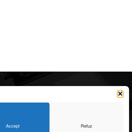
Articole recomandate
Secretele construirii
bungalourilor suspendate
deasupra apei
323
6 august 2026
OARE
126
Accept
Refuz
ONIU
101